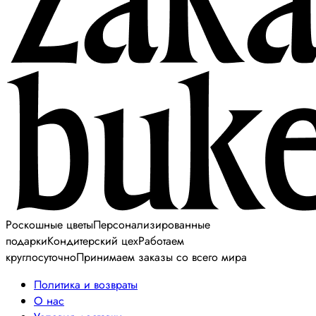
Роскошные цветы
Персонализированные
подарки
Кондитерский цех
Работаем
круглосуточно
Принимаем заказы со всего мира
Политика и возвраты
О нас