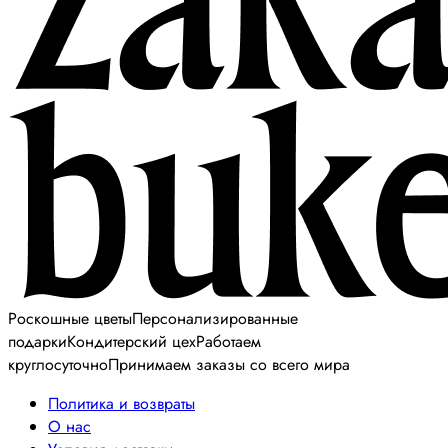
Роскошные цветы
Персонализированные
подарки
Кондитерский цех
Работаем
круглосуточно
Принимаем заказы со всего мира
Политика и возвраты
О нас