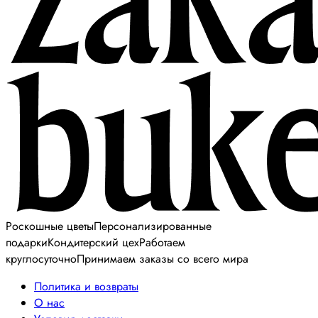
Роскошные цветы
Персонализированные
подарки
Кондитерский цех
Работаем
круглосуточно
Принимаем заказы со всего мира
Политика и возвраты
О нас