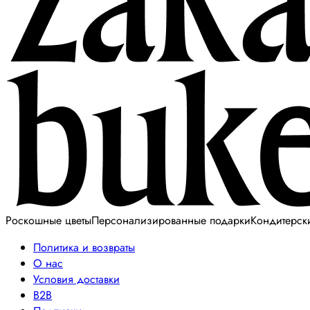
Роскошные цветы
Персонализированные подарки
Кондитерск
Политика и возвраты
О нас
Условия доставки
B2B