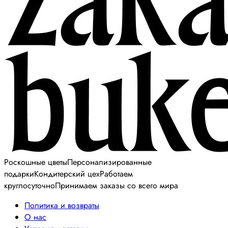
Роскошные цветы
Персонализированные
подарки
Кондитерский цех
Работаем
круглосуточно
Принимаем заказы со всего мира
Политика и возвраты
О нас