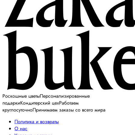
Роскошные цветы
Персонализированные
подарки
Кондитерский цех
Работаем
круглосуточно
Принимаем заказы со всего мира
Политика и возвраты
О нас