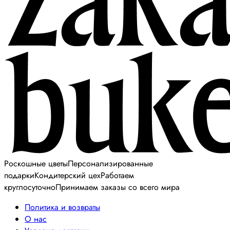
Роскошные цветы
Персонализированные
подарки
Кондитерский цех
Работаем
круглосуточно
Принимаем заказы со всего мира
Политика и возвраты
О нас