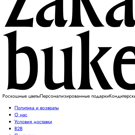
Роскошные цветы
Персонализированные подарки
Кондитерск
Политика и возвраты
О нас
Условия доставки
B2B