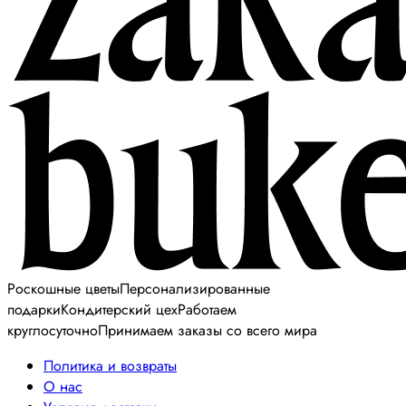
Роскошные цветы
Персонализированные
подарки
Кондитерский цех
Работаем
круглосуточно
Принимаем заказы со всего мира
Политика и возвраты
О нас