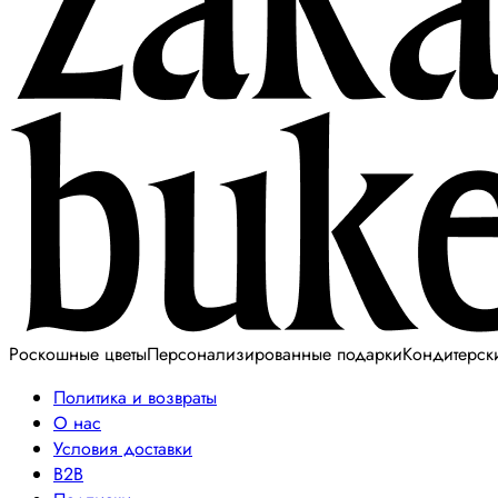
Роскошные цветы
Персонализированные подарки
Кондитерск
Политика и возвраты
О нас
Условия доставки
B2B