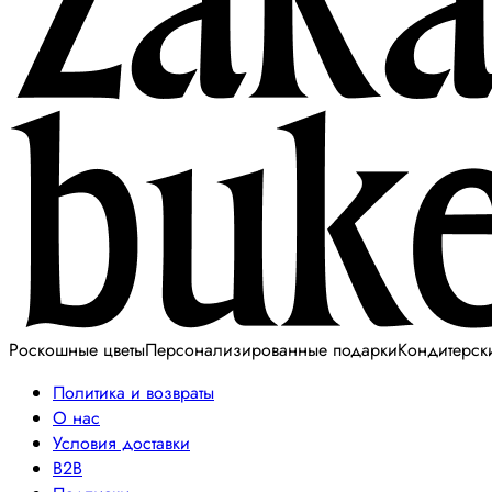
Роскошные цветы
Персонализированные подарки
Кондитерск
Политика и возвраты
О нас
Условия доставки
B2B