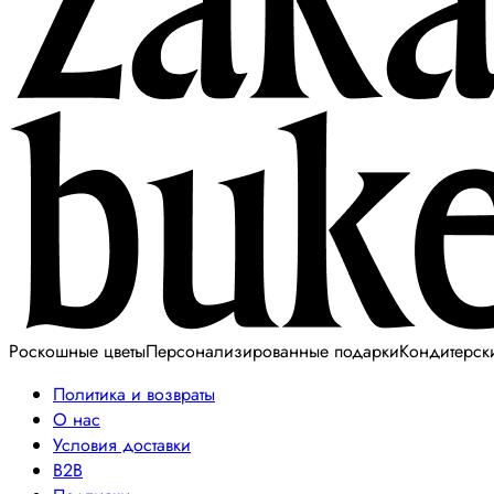
Роскошные цветы
Персонализированные подарки
Кондитерск
Политика и возвраты
О нас
Условия доставки
B2B