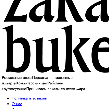
Роскошные цветы
Персонализированные
подарки
Кондитерский цех
Работаем
круглосуточно
Принимаем заказы со всего мира
Политика и возвраты
О нас