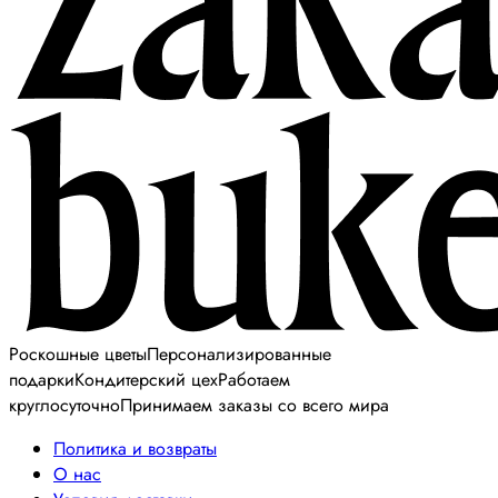
Роскошные цветы
Персонализированные
подарки
Кондитерский цех
Работаем
круглосуточно
Принимаем заказы со всего мира
Политика и возвраты
О нас