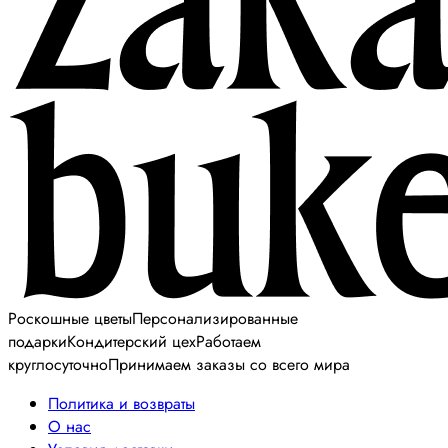
Роскошные цветы
Персонализированные
подарки
Кондитерский цех
Работаем
круглосуточно
Принимаем заказы со всего мира
Политика и возвраты
О нас