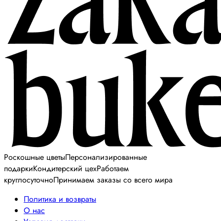
Роскошные цветы
Персонализированные
подарки
Кондитерский цех
Работаем
круглосуточно
Принимаем заказы со всего мира
Политика и возвраты
О нас