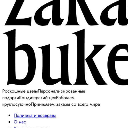
Роскошные цветы
Персонализированные
подарки
Кондитерский цех
Работаем
круглосуточно
Принимаем заказы со всего мира
Политика и возвраты
О нас