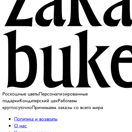
Роскошные цветы
Персонализированные
подарки
Кондитерский цех
Работаем
круглосуточно
Принимаем заказы со всего мира
Политика и возвраты
О нас