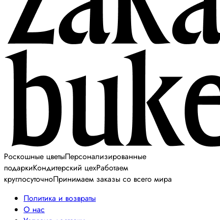
Роскошные цветы
Персонализированные
подарки
Кондитерский цех
Работаем
круглосуточно
Принимаем заказы со всего мира
Политика и возвраты
О нас