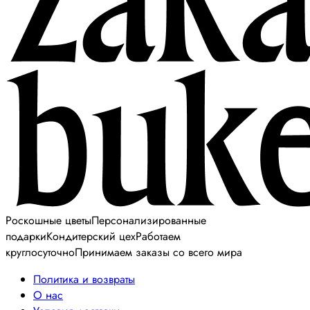
Роскошные цветы
Персонализированные
подарки
Кондитерский цех
Работаем
круглосуточно
Принимаем заказы со всего мира
Политика и возвраты
О нас