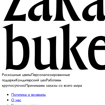
Роскошные цветы
Персонализированные
подарки
Кондитерский цех
Работаем
круглосуточно
Принимаем заказы со всего мира
Политика и возвраты
О нас