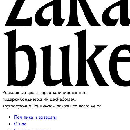
Роскошные цветы
Персонализированные
подарки
Кондитерский цех
Работаем
круглосуточно
Принимаем заказы со всего мира
Политика и возвраты
О нас