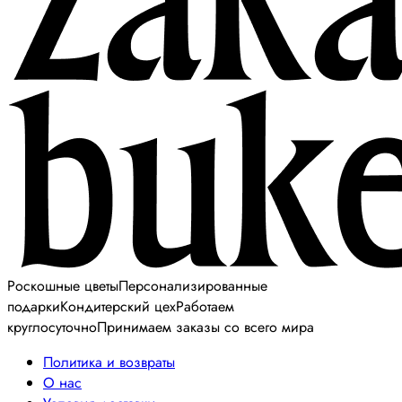
Роскошные цветы
Персонализированные
подарки
Кондитерский цех
Работаем
круглосуточно
Принимаем заказы со всего мира
Политика и возвраты
О нас