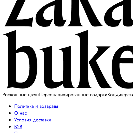
Роскошные цветы
Персонализированные подарки
Кондитерск
Политика и возвраты
О нас
Условия доставки
B2B