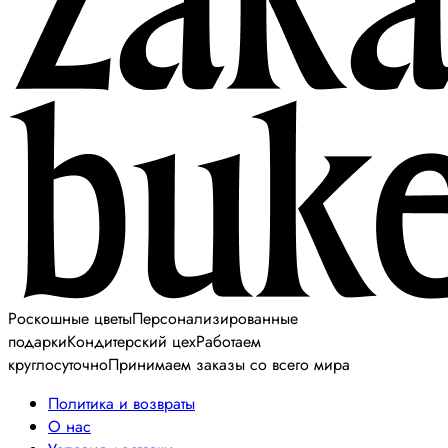
Роскошные цветы
Персонализированные
подарки
Кондитерский цех
Работаем
круглосуточно
Принимаем заказы со всего мира
Политика и возвраты
О нас