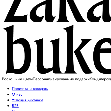
Роскошные цветы
Персонализированные подарки
Кондитерск
Политика и возвраты
О нас
Условия доставки
B2B