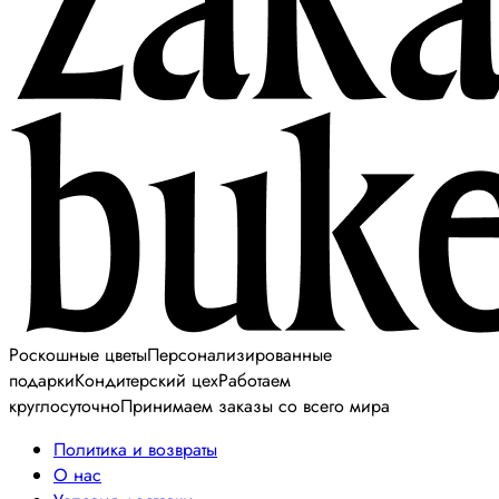
Роскошные цветы
Персонализированные
подарки
Кондитерский цех
Работаем
круглосуточно
Принимаем заказы со всего мира
Политика и возвраты
О нас