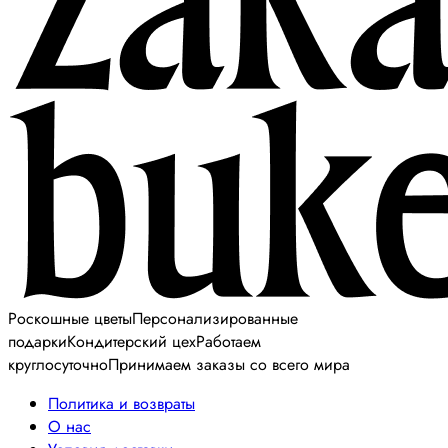
Роскошные цветы
Персонализированные
подарки
Кондитерский цех
Работаем
круглосуточно
Принимаем заказы со всего мира
Политика и возвраты
О нас