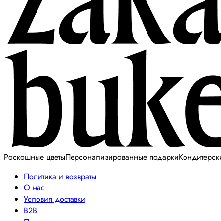
Роскошные цветы
Персонализированные подарки
Кондитерск
Политика и возвраты
О нас
Условия доставки
B2B