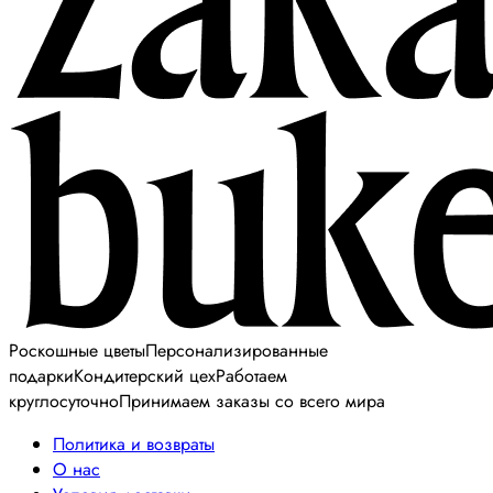
Роскошные цветы
Персонализированные
подарки
Кондитерский цех
Работаем
круглосуточно
Принимаем заказы со всего мира
Политика и возвраты
О нас