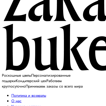
Роскошные цветы
Персонализированные
подарки
Кондитерский цех
Работаем
круглосуточно
Принимаем заказы со всего мира
Политика и возвраты
О нас