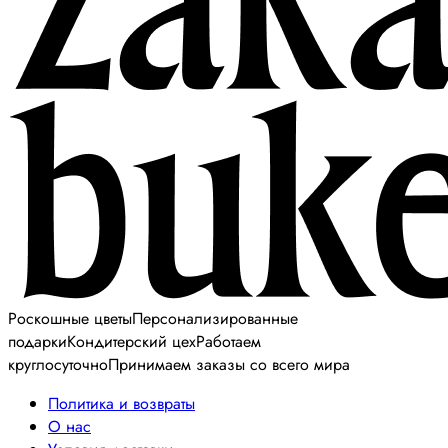
Роскошные цветы
Персонализированные
подарки
Кондитерский цех
Работаем
круглосуточно
Принимаем заказы со всего мира
Политика и возвраты
О нас