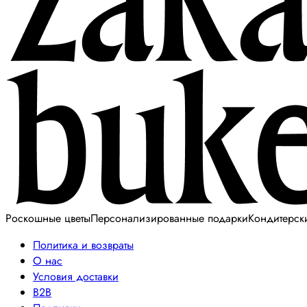
Роскошные цветы
Персонализированные подарки
Кондитерск
Политика и возвраты
О нас
Условия доставки
B2B