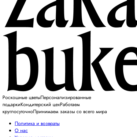
Роскошные цветы
Персонализированные
подарки
Кондитерский цех
Работаем
круглосуточно
Принимаем заказы со всего мира
Политика и возвраты
О нас