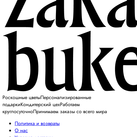
Роскошные цветы
Персонализированные
подарки
Кондитерский цех
Работаем
круглосуточно
Принимаем заказы со всего мира
Политика и возвраты
О нас