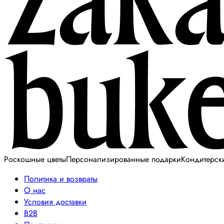
Роскошные цветы
Персонализированные подарки
Кондитерск
Политика и возвраты
О нас
Условия доставки
B2B