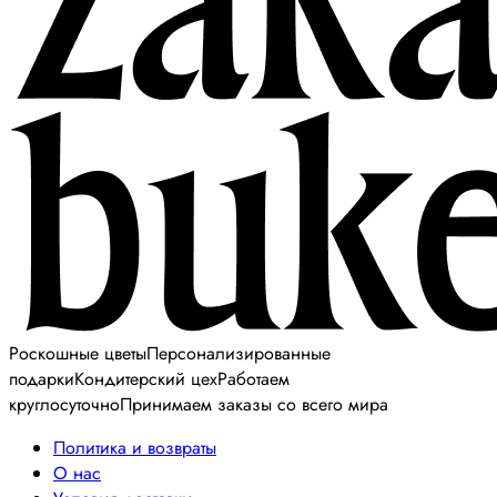
Роскошные цветы
Персонализированные
подарки
Кондитерский цех
Работаем
круглосуточно
Принимаем заказы со всего мира
Политика и возвраты
О нас