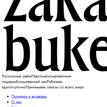
Роскошные цветы
Персонализированные
подарки
Кондитерский цех
Работаем
круглосуточно
Принимаем заказы со всего мира
Политика и возвраты
О нас