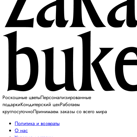
Роскошные цветы
Персонализированные
подарки
Кондитерский цех
Работаем
круглосуточно
Принимаем заказы со всего мира
Политика и возвраты
О нас