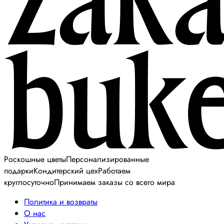
Роскошные цветы
Персонализированные
подарки
Кондитерский цех
Работаем
круглосуточно
Принимаем заказы со всего мира
Политика и возвраты
О нас