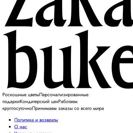
Роскошные цветы
Персонализированные
подарки
Кондитерский цех
Работаем
круглосуточно
Принимаем заказы со всего мира
Политика и возвраты
О нас