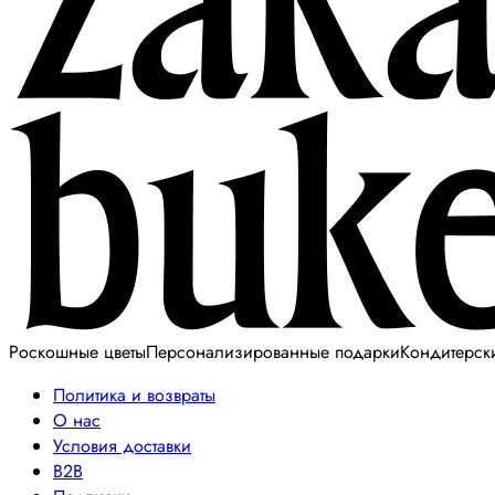
Роскошные цветы
Персонализированные подарки
Кондитерск
Политика и возвраты
О нас
Условия доставки
B2B