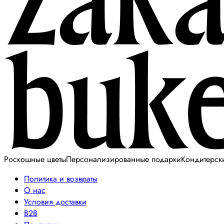
Роскошные цветы
Персонализированные подарки
Кондитерск
Политика и возвраты
О нас
Условия доставки
B2B