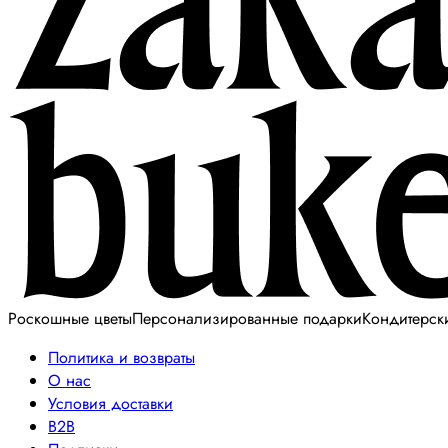
Роскошные цветы
Персонализированные подарки
Кондитерск
Политика и возвраты
О нас
Условия доставки
B2B