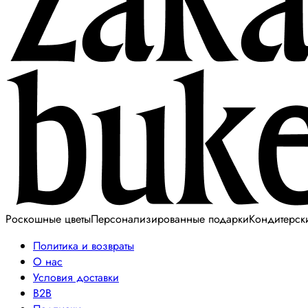
Роскошные цветы
Персонализированные подарки
Кондитерск
Политика и возвраты
О нас
Условия доставки
B2B