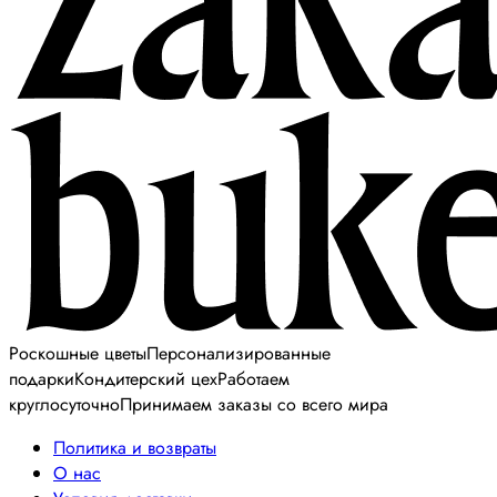
Роскошные цветы
Персонализированные
подарки
Кондитерский цех
Работаем
круглосуточно
Принимаем заказы со всего мира
Политика и возвраты
О нас