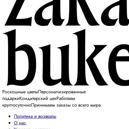
Роскошные цветы
Персонализированные
подарки
Кондитерский цех
Работаем
круглосуточно
Принимаем заказы со всего мира
Политика и возвраты
О нас