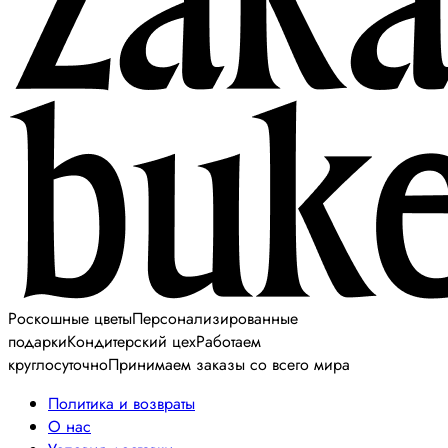
Роскошные цветы
Персонализированные
подарки
Кондитерский цех
Работаем
круглосуточно
Принимаем заказы со всего мира
Политика и возвраты
О нас