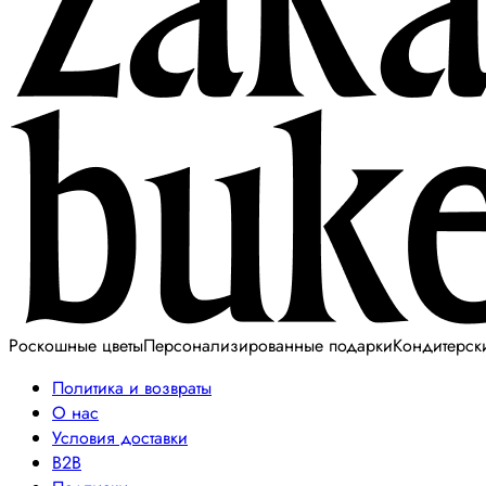
Роскошные цветы
Персонализированные подарки
Кондитерск
Политика и возвраты
О нас
Условия доставки
B2B