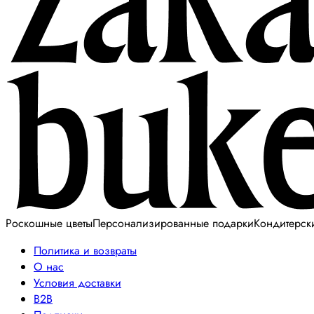
Роскошные цветы
Персонализированные подарки
Кондитерск
Политика и возвраты
О нас
Условия доставки
B2B